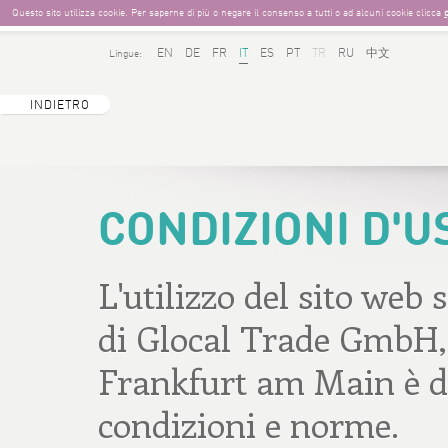
Questo sito utilizza cookie. Per saperne di più o negare il consenso a tutti o ad alcuni cookie clicca
EN
DE
FR
IT
ES
PT
TR
RU
中文
Lingue:
INDIETRO
CONDIZIONI D'
L'utilizzo del sito we
di Glocal Trade GmbH,
Frankfurt am Main è di
condizioni e norme.