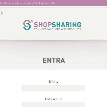
qui
. Chiudendo il banner acconsenti all’uso dei cookie.
中文
ENTRA
EMAIL
PASSWORD