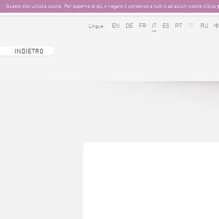
Questo sito utilizza cookie. Per saperne di più o negare il consenso a tutti o ad alcuni cookie clicca
EN
DE
FR
IT
ES
PT
TR
RU
Lingue:
INDIETRO