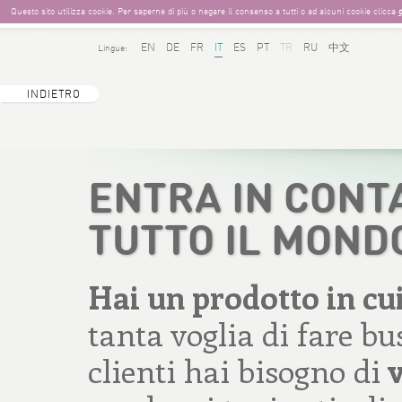
Questo sito utilizza cookie. Per saperne di più o negare il consenso a tutti o ad alcuni cookie clicca
EN
DE
FR
IT
ES
PT
TR
RU
中文
Lingue:
INDIETRO
ENTRA IN CONTA
TUTTO IL MOND
Hai un prodotto in cui
tanta voglia di fare bu
clienti hai bisogno di
v