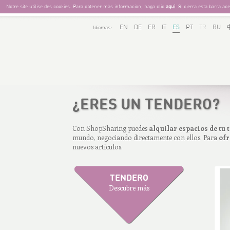
Notre site utilise des cookies. Para obtener màs informacion, haga clic
aqui
. Si cierra esta barra a
EN
DE
FR
IT
ES
PT
TR
RU
Idiomas:
¿
ERES UN TENDERO?
Con ShopSharing puedes
alquilar espacios de tu 
mundo, negociando directamente con ellos. Para
ofr
nuevos artículos.
TENDERO
Descubre más