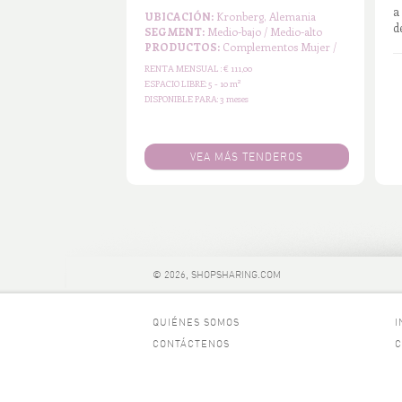
a
UBICACIÓN:
Berlin, Alemania
d
SEGMENT:
Medio-alto
PRODUCTOS:
Decoración Y Diseño /
Mue...
RENTA MENSUAL :
€ 200,00
2
ESPACIO LIBRE:
5 - 10 m
DISPONIBLE PARA:
6 meses
VEA MÁS TENDEROS
© 2026, SHOPSHARING.COM
QUIÉNES SOMOS
I
CONTÁCTENOS
C