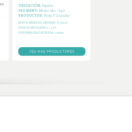
ros
UBICACIÓN:
China
SEGMENT:
Barato / Medio-bajo
PRODUCTOS:
Muebles / Cocina,
Comedor...
RENTA MENSUAL MÁXIMA :
€ 100,00
2
ESPACIO NECESARIO:
2 - 5 m
DISPONIBILIDAD DESEADA:
12 meses
VEA MÁS PRODUCTORES