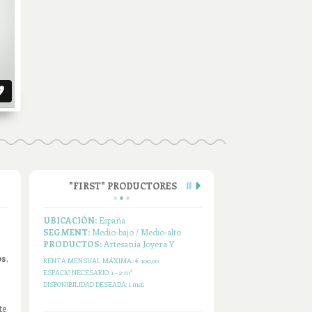
"FIRST" PRODUCTORES
UBICACIÓN:
España
SEGMENT:
Medio-bajo / Medio-alto
PRODUCTOS:
Artesanía Joyera Y
Abalor...
os
,
RENTA MENSUAL MÁXIMA :
€ 10,00
2
ESPACIO NECESARIO:
30 - 50 m
DISPONIBILIDAD DESEADA:
3 meses
te