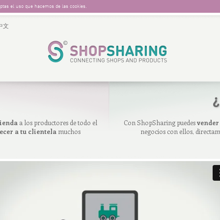
ceptas el uso que hacemos de las cookies.
中文
¿
tienda
a los productores de todo el
Con ShopSharing puedes
vender
ecer a tu clientela
muchos
negocios con ellos, directa