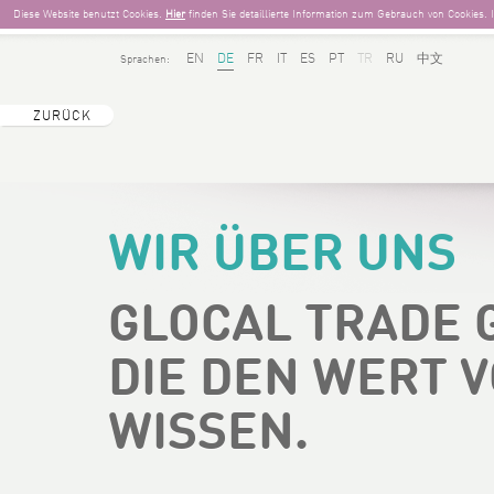
Diese Website benutzt Cookies.
Hier
finden Sie detaillierte Information zum Gebrauch von Cookies.
EN
DE
FR
IT
ES
PT
TR
RU
中文
Sprachen:
ZURÜCK
WIR ÜBER UNS
GLOCAL TRADE G
DIE DEN WERT 
WISSEN.